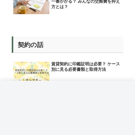
一番かかる？ みんなの交際費を抑え
方とは？
契約の話
賃貸契約に印鑑証明は必要？ ケース
別に見る必要書類と取得方法
礼金に消費税はかかる？ 知っておく
プロに部屋を探してもらう（ミニミニ）
べき税金ルールと明細のチェックポ
イント
礼金が高いのはなぜ？ その理由と支
払い前にできる交渉術