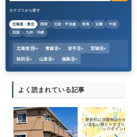
カテゴリから探す
北海道・東北
関東
北陸・甲信越
東海
近畿
中国
四国
九州・沖縄
北海道
青森
岩手
宮城
15
2
2
4
秋田
山形
福島
2
2
3
よく読まれている記事