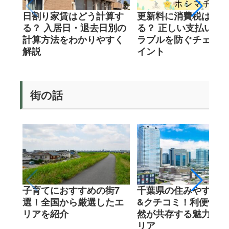
日割り家賃はどう計算す
更新料に消費税はかか
る？ 入居日・退去日別の
る？ 正しい支払い額
計算方法をわかりやすく
ラブルを防ぐチェック
解説
イント
街の話
子育てにおすすめの街7
千葉県の住みやすい街
選！全国から厳選したエ
&クチコミ！利便性と
リアを紹介
然が共存する魅力的な
リア