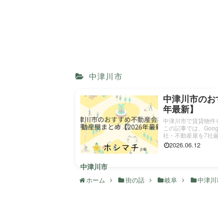
中津川市
中津川市のお
年最新】
中津川市で賃貸物件
この記事では、Goo
社・不動産屋を7社厳選
2026.06.12
中津川市
ホーム
街の話
岐阜
中津川