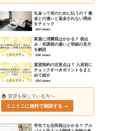
礼金って何のために払うの？ 敷
金との違いと返金されない理由
をチェック
654 views
家賃に消費税はかかる？ 税込
み・非課税の違いと明細の見方
を解説
536 views
賃貸契約の注意点は？ 入居前に
チェックすべきポイントをまと
めて紹介
434 views
🏠 賃貸を探している方へ
ミニミニに無料で相談する →
学生でも住民税はかかる？ アル
バイト収入との関係と免除の条