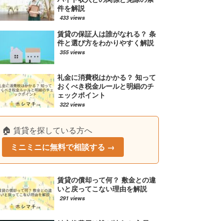
件を解説
433 views
賃貸の保証人は誰がなれる？ 条
件と選び方をわかりやすく解説
355 views
礼金に消費税はかかる？ 知って
おくべき税金ルールと明細のチ
ェックポイント
322 views
🏠 賃貸を探している方へ
ミニミニに無料で相談する →
賃貸の償却って何？ 敷金との違
いと戻ってこない理由を解説
291 views