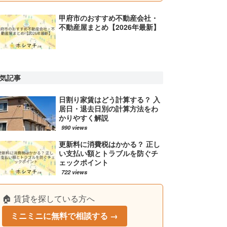
甲府市のおすすめ不動産会社・
不動産屋まとめ【2026年最新】
気記事
日割り家賃はどう計算する？ 入
居日・退去日別の計算方法をわ
かりやすく解説
990 views
更新料に消費税はかかる？ 正し
い支払い額とトラブルを防ぐチ
ェックポイント
722 views
🏠 賃貸を探している方へ
ミニミニに無料で相談する →