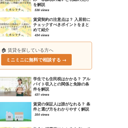
を解説
536 views
賃貸契約の注意点は？ 入居前に
チェックすべきポイントをまと
めて紹介
434 views
🏠 賃貸を探している方へ
ミニミニに無料で相談する →
学生でも住民税はかかる？ アル
バイト収入との関係と免除の条
件を解説
431 views
賃貸の保証人は誰がなれる？ 条
件と選び方をわかりやすく解説
354 views