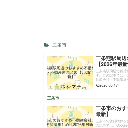
三条市
三条燕駅周辺
【2026年最
三条燕駅周辺で賃貸
す。この記事では、G
動産会社・不動産屋を4
2026.06.17
三条市
三条市のおす
最新】
三条市で賃貸物件を
の記事では、Goog