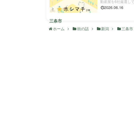
動産屋を6社厳選して紹
2026.06.16
三条市
ホーム
街の話
新潟
三条市