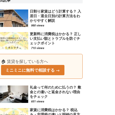
気記事
日割り家賃はどう計算する？ 入
居日・退去日別の計算方法をわ
かりやすく解説
980 views
更新料に消費税はかかる？ 正し
い支払い額とトラブルを防ぐチ
ェックポイント
715 views
🏠 賃貸を探している方へ
ミニミニに無料で相談する →
礼金って何のために払うの？ 敷
金との違いと返金されない理由
をチェック
651 views
家賃に消費税はかかる？ 税込
み・非課税の違いと明細の見方