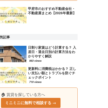
甲府市のおすすめ不動産会社・
不動産屋まとめ【2026年最新】
気記事
日割り家賃はどう計算する？ 入
居日・退去日別の計算方法をわ
かりやすく解説
983 views
更新料に消費税はかかる？ 正し
い支払い額とトラブルを防ぐチ
ェックポイント
719 views
🏠 賃貸を探している方へ
ミニミニに無料で相談する →