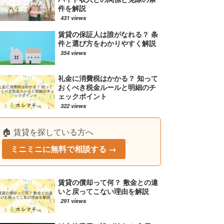
件を解説
431 views
賃貸の保証人は誰がなれる？ 条
件と選び方をわかりやすく解説
354 views
礼金に消費税はかかる？ 知って
おくべき税金ルールと明細のチ
ェックポイント
322 views
🏠 賃貸を探している方へ
ミニミニに無料で相談する →
賃貸の償却って何？ 敷金との違
いと戻ってこない理由を解説
291 views