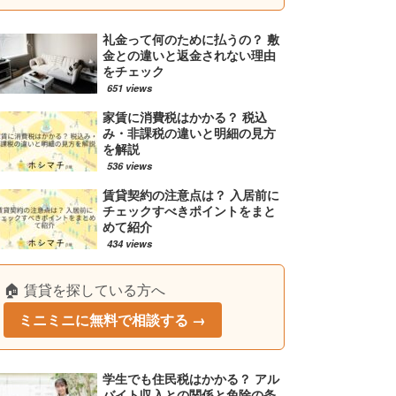
礼金って何のために払うの？ 敷
金との違いと返金されない理由
をチェック
651 views
家賃に消費税はかかる？ 税込
み・非課税の違いと明細の見方
を解説
536 views
賃貸契約の注意点は？ 入居前に
チェックすべきポイントをまと
めて紹介
434 views
🏠 賃貸を探している方へ
ミニミニに無料で相談する →
学生でも住民税はかかる？ アル
バイト収入との関係と免除の条