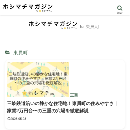
検索
東員町
三重
三岐鉄道沿いの静かな住宅地！東員町の住みやすさ｜
家賃2万円台〜の三重の穴場を徹底解説
2026.05.23