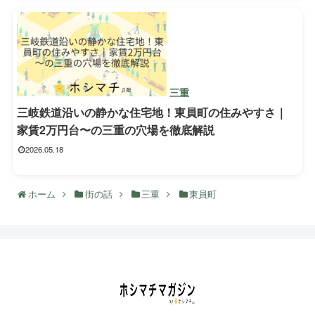
三重
三岐鉄道沿いの静かな住宅地！東員町の住みやすさ｜
家賃2万円台〜の三重の穴場を徹底解説
2026.05.18
ホーム
街の話
三重
東員町