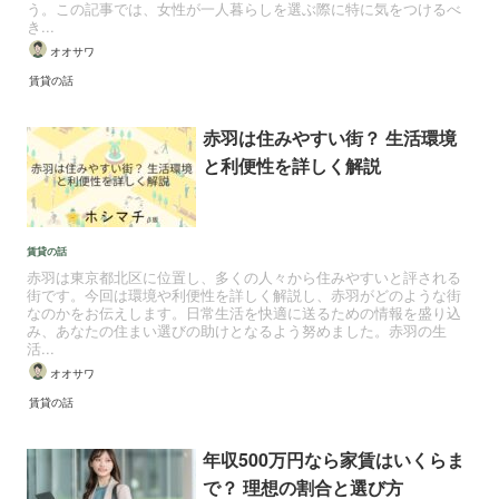
う。この記事では、女性が一人暮らしを選ぶ際に特に気をつけるべ
き...
オオサワ
賃貸の話
赤羽は住みやすい街？ 生活環境
と利便性を詳しく解説
賃貸の話
赤羽は東京都北区に位置し、多くの人々から住みやすいと評される
街です。今回は環境や利便性を詳しく解説し、赤羽がどのような街
なのかをお伝えします。日常生活を快適に送るための情報を盛り込
み、あなたの住まい選びの助けとなるよう努めました。赤羽の生
活...
オオサワ
賃貸の話
年収500万円なら家賃はいくらま
で？ 理想の割合と選び方