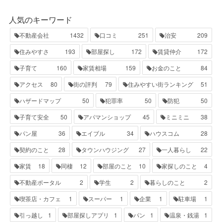
人気のキーワード
不動産会社
1432
口コミ
251
治安
209
住みやすさ
193
部屋探し
172
賃貸仲介
172
子育て
160
家賃相場
159
お金のこと
84
アクセス
80
街の評判
79
住みやすい街ランキング
51
ハザードマップ
50
犯罪率
50
防犯
50
子育て安全
50
アパマンショップ
45
ミニミニ
38
パン屋
36
エイブル
34
ハウスコム
28
契約のこと
28
タウンハウジング
27
一人暮らし
22
家賃
18
同棲
12
部屋のこと
10
家探しのこと
4
不動産ポータル
2
学生
2
暮らしのこと
2
喫茶店・カフェ
1
スーパー
1
企業
1
駐車場
1
引っ越し
1
部屋探しアプリ
1
パン
1
温泉・銭湯
1