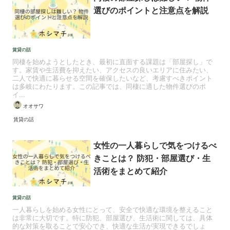
選びのポイントと注意点を解説
賃貸の話
同棲を始めようとしたとき、最初に直面する課題は「部屋探し」で
す。家賃や生活費を抑えたい、アクセスの良いエリアに住みたい、
二人で快適に暮らせる空間を確保したいなど、考慮すべきポイント
は多岐にわたります。この記事では、同棲に適した物件選びのポ
イ...
オオサワ
賃貸の話
女性の一人暮らしで気をつけるべ
きことは？ 防犯・部屋選び・生
活術をまとめて紹介
賃貸の話
一人暮らしを始める女性にとって、安全で快適な環境を整えること
は非常に大切です。特に防犯、部屋選び、生活術に関しては、具体
的な対策を取ることで安心でき、快適な生活が実現できるでしょ