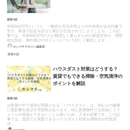
賃貸の話
年収500万円というと、一般的な生活水準よりやや余裕がある印象で
すが、家賃の設定を誤ると家計が圧迫されてしまうことも。この記
事では、年収500万円の人が無理なく暮らすための家賃目安や、理想
的な割合、物件選びのポイントについて詳しく解説します...
ホシマチマガジン編集部
賃貸の話
ハウスダスト対策はどうする？
賃貸でもできる掃除・空気清浄の
ポイントを解説
賃貸の話
お部屋の中で深刻な問題となる「ハウスダスト」は、住む人の健康
に悪影響を及ぼす可能性があります。特に賃貸物件では自由にリフ
ォームや改装ができないことが多いため、工夫が必要です。この記
事では、賃貸でも実践できるハウスダスト対策を掃除法や空気清
浄...
オオサワ