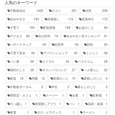
人気のキーワード
不動産会社
1432
口コミ
251
治安
209
住みやすさ
193
部屋探し
172
賃貸仲介
172
子育て
160
家賃相場
159
お金のこと
84
アクセス
80
街の評判
79
住みやすい街ランキング
51
ハザードマップ
50
犯罪率
50
防犯
50
子育て安全
50
アパマンショップ
45
ミニミニ
38
パン屋
36
エイブル
34
ハウスコム
28
契約のこと
28
タウンハウジング
27
一人暮らし
22
家賃
18
同棲
12
部屋のこと
10
家探しのこと
4
不動産ポータル
2
学生
2
暮らしのこと
2
喫茶店・カフェ
1
スーパー
1
企業
1
駐車場
1
引っ越し
1
部屋探しアプリ
1
パン
1
温泉・銭湯
1
家電
1
ヨガ・ピラティス
1
ラーメン
1