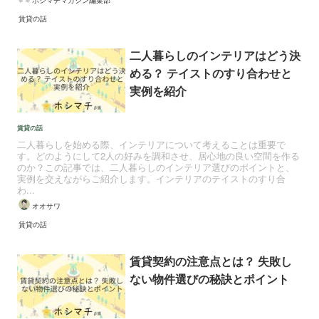
賃貸の話
二人暮らしのインテリアはどう決
める？ テイストのすり合わせと
実例を紹介
賃貸の話
二人暮らしを始める際、インテリアについて考えることは重要で
す。どのようにして2人の好みを調和させ、居心地の良い空間を作る
のか？この記事では、二人暮らしのインテリア選びのポイントと、
実例を交えながらご紹介します。インテリアのテイストのすり合
わ...
オオサワ
賃貸の話
賃貸契約の注意点とは？ 失敗し
ない物件選びの秘訣とポイント