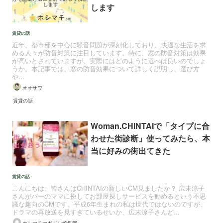
します
賃貸の話
近年、都市部を中心に騒音問題が深刻化しており、快適な生活を求
める人々が防音対策に注目しています。特に、窓の防音対策は効果
が高いとされていますが、実際にはどのように選べば良いのでしょ
うか。本記事では、窓の防音効果について詳しく説明し、選び方
や...
オオサワ
賃貸の話
Woman.CHINTAIで「タイプに合
わせた街診断」使ってみたら、本
当に好みの街出てきた
賃貸の話
こんにちは。皆さんはCHINTAIの新しいCM見ましたか？ 広末涼子
さんがバーのママに扮してお部屋探しサービスを勧めるという不思
議な趣向のCMです。平成6年生まれの私は世代ではないのですが、
ドラマの再放送を見すぎているせいか、広末涼子さんど...
ホシマチマガジン編集部