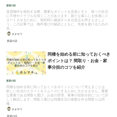
賃貸の話
賃貸物件を契約する際、重要なポイントを見落とすと、後々の生活
に不便やトラブルを招くことがあります。新たな暮らしを快適にス
タートさせるために、契約時に確認すべき注意点を押さえましょ
う。この記事では、物件選びの秘訣とともに、失敗を避けるための
具...
オオサワ
賃貸の話
同棲を始める前に知っておくべき
ポイントは？ 間取り・お金・家
事分担のコツを紹介
賃貸の話
同棲を始める前に知っておくべきポイントについて考えることは、
新しい生活のスタートをスムーズにするために欠かせません。重要
な要素である間取り選び、お金の管理、家事の役割分担について詳
しく解説します。間取り選びは同棲生活の基盤を作る間取りは同
棲...
オオサワ
賃貸の話