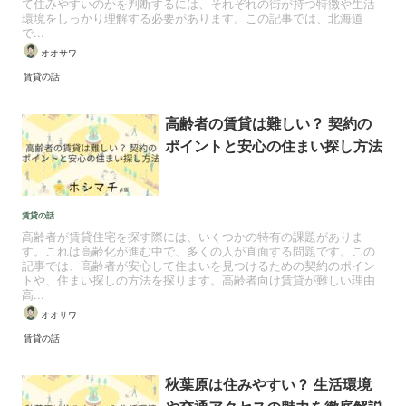
て住みやすいのかを判断するには、それぞれの街が持つ特徴や生活
環境をしっかり理解する必要があります。この記事では、北海道
で...
オオサワ
賃貸の話
高齢者の賃貸は難しい？ 契約の
ポイントと安心の住まい探し方法
賃貸の話
高齢者が賃貸住宅を探す際には、いくつかの特有の課題がありま
す。これは高齢化が進む中で、多くの人が直面する問題です。この
記事では、高齢者が安心して住まいを見つけるための契約のポイン
トや、住まい探しの方法を探ります。高齢者向け賃貸が難しい理由
高...
オオサワ
賃貸の話
秋葉原は住みやすい？ 生活環境