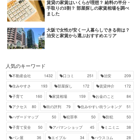
賃貸の家賃はいくらが理想？ 給料の半分・
手取りの3割？ 部屋探しの家賃相場を調べ
ました
大阪で女性が安く一人暮らしできる街は？
治安と家賃から選ぶおすすめエリア
人気のキーワード
不動産会社
1432
口コミ
251
治安
209
住みやすさ
193
部屋探し
172
賃貸仲介
172
子育て
160
家賃相場
159
お金のこと
84
アクセス
80
街の評判
79
住みやすい街ランキング
51
ハザードマップ
50
犯罪率
50
防犯
50
子育て安全
50
アパマンショップ
45
ミニミニ
38
パン屋
36
エイブル
34
ハウスコム
28