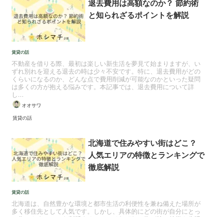
退去費用は高額なのか？ 節約術
と知られざるポイントを解説
賃貸の話
不動産を借りる際、最初は楽しい新生活を夢見て始まりますが、い
ずれ別れを迎える退去の時は少々不安です。特に、退去費用がどの
くらいになるのか、どんな点で費用削減が可能なのかといった疑問
は多くの方が抱える悩みです。本記事では、退去費用について詳
し...
オオサワ
賃貸の話
北海道で住みやすい街はどこ？
人気エリアの特徴とランキングで
徹底解説
賃貸の話
北海道は、自然豊かな環境と都市生活の利便性を兼ね備えた場所が
多く移住先として人気です。しかし、具体的にどの街が自分にとっ