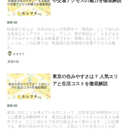
や交通アクセスの魅力を徹底解説
賃貸の話
秋葉原と言えば、日本のみならず世界中で「電気街」として知られ
る有名なエリアです。ゲーム、アニメ、電子部品など、さまざまな
サブカルチャーが集まる秋葉原ですが、実際に住むとなるとどうで
しょうか。この記事では、秋葉原の生活環境や交通アクセスの魅
力...
オオサワ
賃貸の話
東京の住みやすさは？ 人気エリ
アと生活コストを徹底解説
賃貸の話
東京に住むことを考えている方にとって、日常生活の利便性やコス
トは重要な判断材料です。東京は多様なライフスタイルを支える都
市ですが、どこに住むかで生活の質は大きく変わります。この記事
では、東京の住みやすさについて、人気エリアと生活コストを詳