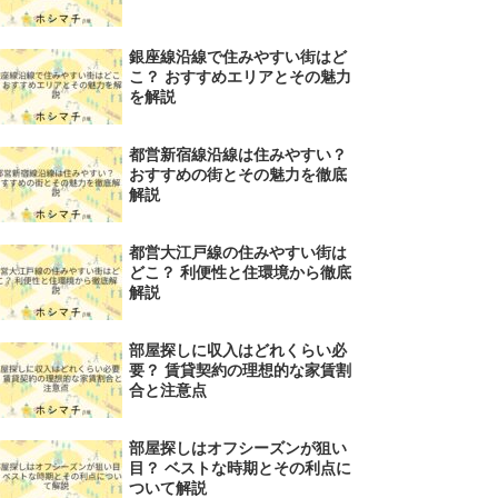
銀座線沿線で住みやすい街はど
こ？ おすすめエリアとその魅力
を解説
都営新宿線沿線は住みやすい？
おすすめの街とその魅力を徹底
解説
都営大江戸線の住みやすい街は
どこ？ 利便性と住環境から徹底
解説
部屋探しに収入はどれくらい必
要？ 賃貸契約の理想的な家賃割
合と注意点
部屋探しはオフシーズンが狙い
目？ ベストな時期とその利点に
ついて解説