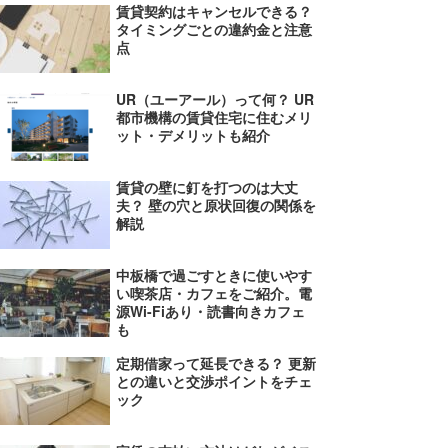
賃貸契約はキャンセルできる？
タイミングごとの違約金と注意
点
UR（ユーアール）って何？ UR
都市機構の賃貸住宅に住むメリ
ット・デメリットも紹介
賃貸の壁に釘を打つのは大丈
夫？ 壁の穴と原状回復の関係を
解説
中板橋で過ごすときに使いやす
い喫茶店・カフェをご紹介。電
源Wi-Fiあり・読書向きカフェ
も
定期借家って延長できる？ 更新
との違いと交渉ポイントをチェ
ック