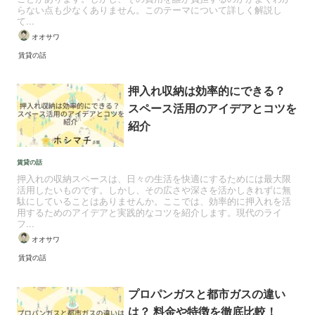
らない点も少なくありません。このテーマについて詳しく解説し
て...
オオサワ
賃貸の話
押入れ収納は効率的にできる？
スペース活用のアイデアとコツを
紹介
賃貸の話
押入れの収納スペースは、日々の生活を快適にするためには最大限
活用したいものです。しかし、その広さや深さを活かしきれずに無
駄にしていることはありませんか。ここでは、効率的に押入れを活
用するためのアイデアと実践的なコツを紹介します。現代のライ
フ...
オオサワ
賃貸の話
プロパンガスと都市ガスの違い
は？ 料金や特徴を徹底比較！