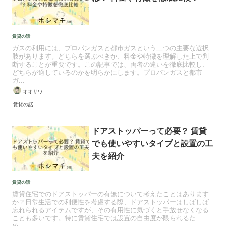
賃貸の話
ガスの利用には、プロパンガスと都市ガスという二つの主要な選択
肢があります。どちらを選ぶべきか、料金や特徴を理解した上で判
断することが重要です。この記事では、両者の違いを徹底比較し、
どちらが適しているのかを明らかにします。プロパンガスと都市
ガ...
オオサワ
賃貸の話
ドアストッパーって必要？ 賃貸
でも使いやすいタイプと設置の工
夫を紹介
賃貸の話
賃貸住宅でのドアストッパーの有無について考えたことはあります
か？日常生活での利便性を考慮する際、ドアストッパーはしばしば
忘れられるアイテムですが、その有用性に気づくと手放せなくなる
ことも多いです。特に賃貸住宅では設置の自由度が限られるた
め、...