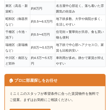
東区（高岳・新
名古屋中心部近く。落ち着いた雰
約6万円
栄町）
囲気の街並み
昭和区（御器所
地下鉄多数。大学や病院が多く、
約5.5〜6.5万円
など）
生活しやすい
千種区（今池・
住宅街＋繁華街が共存。食も買い
約5.5〜6万円
池下）
物も便利
瑞穂区（新瑞橋
地下鉄で中心部へアクセス◎。家
約5万〜5.5万円
など）
賃も比較的安い
中川区・南区な
約4.5万〜5.5万
車利用が多め。静かで家賃が抑え
ど郊外
円
やすい
🏠 プロに部屋探しをお任せ
ミニミニのスタッフが希望条件に合った賃貸物件を無料で
ご提案。まずはお気軽にご相談ください。