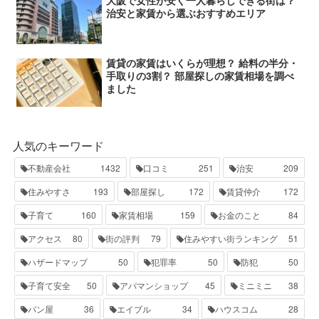
大阪で女性が安く一人暮らしできる街は？
治安と家賃から選ぶおすすめエリア
賃貸の家賃はいくらが理想？ 給料の半分・
手取りの3割？ 部屋探しの家賃相場を調べ
ました
人気のキーワード
不動産会社
1432
口コミ
251
治安
209
住みやすさ
193
部屋探し
172
賃貸仲介
172
子育て
160
家賃相場
159
お金のこと
84
アクセス
80
街の評判
79
住みやすい街ランキング
51
ハザードマップ
50
犯罪率
50
防犯
50
子育て安全
50
アパマンショップ
45
ミニミニ
38
パン屋
36
エイブル
34
ハウスコム
28