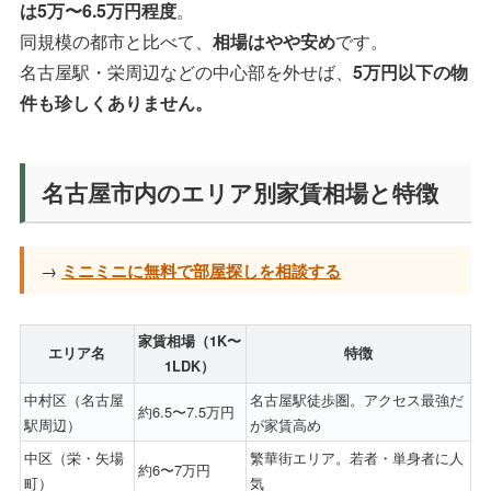
は5万〜6.5万円程度
。
同規模の都市と比べて、
相場はやや安め
です。
名古屋駅・栄周辺などの中心部を外せば、
5万円以下の物
件も珍しくありません。
名古屋市内のエリア別家賃相場と特徴
→
ミニミニに無料で部屋探しを相談する
家賃相場（1K〜
エリア名
特徴
1LDK）
中村区（名古屋
名古屋駅徒歩圏。アクセス最強だ
約6.5〜7.5万円
駅周辺）
が家賃高め
中区（栄・矢場
繁華街エリア。若者・単身者に人
約6〜7万円
町）
気