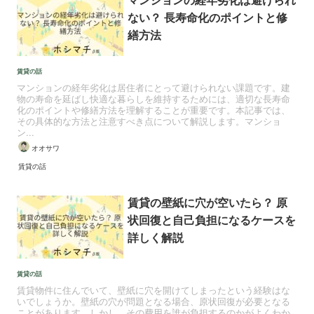
ない？ 長寿命化のポイントと修
繕方法
賃貸の話
マンションの経年劣化は居住者にとって避けられない課題です。建
物の寿命を延ばし快適な暮らしを維持するためには、適切な長寿命
化のポイントや修繕方法を理解することが重要です。本記事では、
その具体的な方法と注意すべき点について解説します。マンショ
ン...
オオサワ
賃貸の話
賃貸の壁紙に穴が空いたら？ 原
状回復と自己負担になるケースを
詳しく解説
賃貸の話
賃貸物件に住んでいて、壁紙に穴を開けてしまったという経験はな
いでしょうか。壁紙の穴が問題となる場合、原状回復が必要となる
ことがあります。しかし、その費用を誰が負担するのかがよくわか