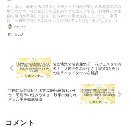
石川県は、歴史ある街並みと四季折々の自然が楽しめる北陸地方の
中心地です。特に金沢市をはじめとするエリアでは、利便性と文化
的な魅力が共存しており、住みやすい街が点在しています。今回
は、石川県で特に住みやすいと評判の7つの街をご紹介します。1....
オオサワ
石川
街の話
名鉄快急で名古屋35分・花フェスタで有
名！可児市の住みやすさ｜家賃3万円台
の岐阜ベッドタウンを解説
市内に新幹線駅！名古屋8分×家賃3万円
台・羽島市の住みやすさ｜岐阜の知られ
ざる穴場を徹底解説
コメント