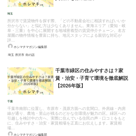
埼玉
所沢市で賃貸物件を探す際、「どの不動産会社に相談すればいいか
分からない」と悩む方は少なくありません。東海エリア（愛知・岐
阜・三重）を中心に展開する地域密着型の賃貸仲介チェーン。名古
屋圏の物件情報を豊富に持ち、地元スタッフによる親切な対応が
評...
ホシマチマガジン編集部
埼玉
所沢市
街の話
千葉市緑区の住みやすさは？家
賃・治安・子育て環境を徹底解説
【2026年版】
千葉
千葉市南部に位置し、市原市・茂原方面への玄関口。外房線・内房
線が通り、農地・里山が残るのどかな住環境が魅力の区。緑区への
引越しを検討中の方へ、実際に住んでいる住民の声・口コミをもと
に、住みやすさ・治安・家賃相場を正直にお伝えします。家賃相
場...
ホシマチマガジン編集部