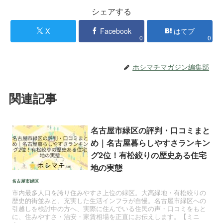
シェアする
X
Facebook
はてブ
0
0
ホシマチマガジン編集部
関連記事
名古屋市緑区の評判・口コミまと
め｜名古屋暮らしやすさランキン
グ2位！有松絞りの歴史ある住宅
地の実態
名古屋市緑区
市内最多人口を誇り住みやすさ上位の緑区。大高緑地・有松絞りの
歴史的街並みと、充実した生活インフラが自慢。名古屋市緑区への
引越しを検討中の方へ、実際に住んでいる住民の声・口コミをもと
に、住みやすさ・治安・家賃相場を正直にお伝えします。【ミニ