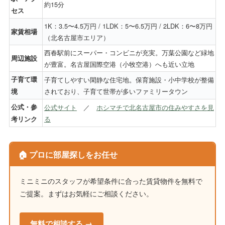
約15分
セス
1K：3.5〜4.5万円 / 1LDK：5〜6.5万円 / 2LDK：6〜8万円
家賃相場
（北名古屋市エリア）
西春駅前にスーパー・コンビニが充実。万葉公園など緑地
周辺施設
が豊富。名古屋国際空港（小牧空港）へも近い立地
子育て環
子育てしやすい閑静な住宅地。保育施設・小中学校が整備
されており、子育て世帯が多いファミリータウン
境
公式・参
公式サイト
／
ホシマチで北名古屋市の住みやすさを見
る
考リンク
🏠 プロに部屋探しをお任せ
ミニミニのスタッフが希望条件に合った賃貸物件を無料で
ご提案。まずはお気軽にご相談ください。
無料で相談する →