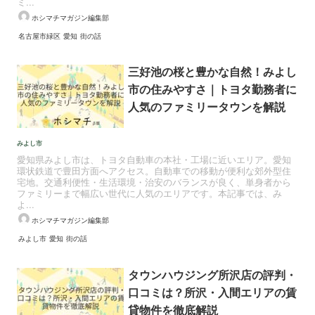
ミ...
ホシマチマガジン編集部
名古屋市緑区
愛知
街の話
三好池の桜と豊かな自然！みよし
市の住みやすさ｜トヨタ勤務者に
人気のファミリータウンを解説
みよし市
愛知県みよし市は、トヨタ自動車の本社・工場に近いエリア。愛知
環状鉄道で豊田方面へアクセス。自動車での移動が便利な郊外型住
宅地。交通利便性・生活環境・治安のバランスが良く、単身者から
ファミリーまで幅広い世代に人気のエリアです。本記事では、み
よ...
ホシマチマガジン編集部
みよし市
愛知
街の話
タウンハウジング所沢店の評判・
口コミは？所沢・入間エリアの賃
貸物件を徹底解説