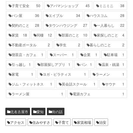
子育て安全
50
アパマンショップ
45
ミニミニ
38
パン屋
36
エイブル
34
ハウスコム
28
契約のこと
28
タウンハウジング
27
一人暮らし
22
家賃
18
同棲
12
部屋のこと
10
家探しのこと
4
不動産ポータル
2
学生
2
暮らしのこと
2
喫茶店・カフェ
1
スーパー
1
企業
1
駐車場
1
引っ越し
1
部屋探しアプリ
1
パン
1
温泉・銭湯
1
家電
1
ヨガ・ピラティス
1
ラーメン
1
ジム・フィットネス
1
英会話スクール
1
サウナ
1
ラーメン屋
1
電源カフェ
1
北名古屋市
愛知
街の話
アクセス
住みやすさ
子育て
家賃相場
治安