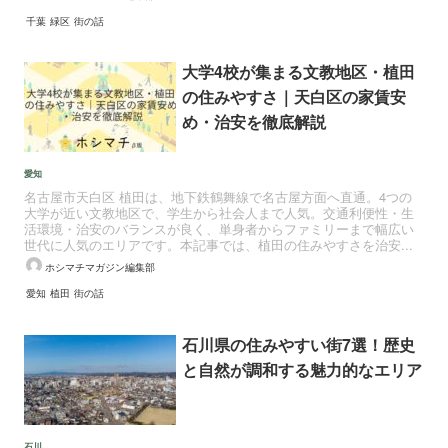
千葉
緑区
街の話
大学4校が集まる文教地区・植田
の住みやすさ｜天白区の家賃安
め・治安を徹底解説
愛知
名古屋市天白区 植田は、地下鉄鶴舞線で名古屋方面へ直通。4つの
大学が近い文教地区で、学生から社会人まで人気。交通利便性・生
活環境・治安のバランスが良く、単身者からファミリーまで幅広い
世代に人気のエリアです。本記事では、植田の住みやすさを治安...
ホシマチマガジン編集部
愛知
植田
街の話
石川県の住みやすい街7選！歴史
と自然が調和する魅力的なエリア
石川