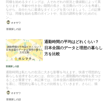
同棲を始めるタイミングは、人それぞれの状況と価値観によって異
なります。年齢や付き合い期間の長さ、生活費のバランスを考慮し
ながら、自分たちに最適なタイミングを見つけましょう。この記事
では、同棲を始める際のポイントや、生活の調和を保つためのヒ
ン...
オオサワ
部屋探しの話
通勤時間の平均はどれくらい？
日本全国のデータと理想の暮らし
方を比較
部屋探しの話
通勤時間は私たちの生活に大きな影響を与えます。快適で理想的な
暮らしを追求するためには、自分に合った通勤圏内の地域を見つけ
ることが重要です。本記事では、日本全国の通勤時間の平均データ
を基に、理想的な暮らし方との比較をしていきます。さらに、猫
を...
オオサワ
部屋探しの話