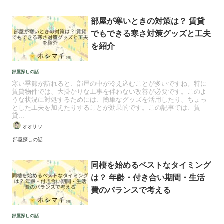
部屋が寒いときの対策は？ 賃貸
でもできる寒さ対策グッズと工夫
を紹介
部屋探しの話
寒い季節が訪れると、部屋の中が冷え込むことが多いですね。特に
賃貸物件では、大掛かりな工事を伴わない改善が必要です。このよ
うな状況に対処するためには、簡単なグッズを活用したり、ちょっ
とした工夫を加えたりすることが効果的です。この記事では、賃
貸...
オオサワ
部屋探しの話
同棲を始めるベストなタイミング
は？ 年齢・付き合い期間・生活
費のバランスで考える
部屋探しの話