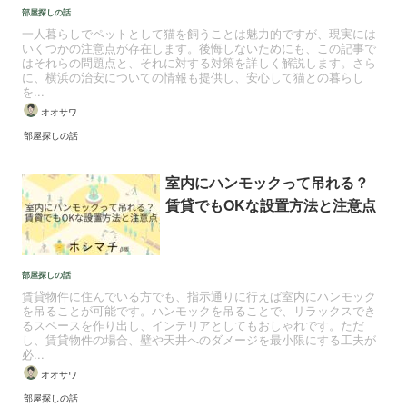
部屋探しの話
一人暮らしでペットとして猫を飼うことは魅力的ですが、現実には
いくつかの注意点が存在します。後悔しないためにも、この記事で
はそれらの問題点と、それに対する対策を詳しく解説します。さら
に、横浜の治安についての情報も提供し、安心して猫との暮らし
を...
オオサワ
部屋探しの話
室内にハンモックって吊れる？
賃貸でもOKな設置方法と注意点
部屋探しの話
賃貸物件に住んでいる方でも、指示通りに行えば室内にハンモック
を吊ることが可能です。ハンモックを吊ることで、リラックスでき
るスペースを作り出し、インテリアとしてもおしゃれです。ただ
し、賃貸物件の場合、壁や天井へのダメージを最小限にする工夫が
必...
オオサワ
部屋探しの話