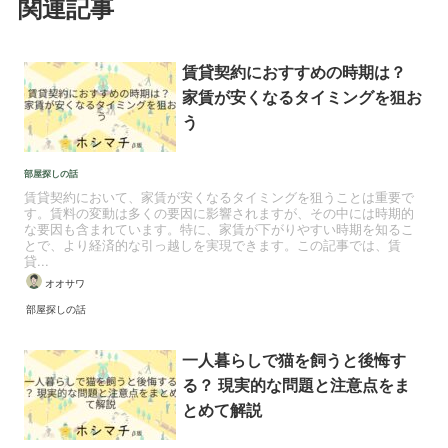
関連記事
賃貸契約におすすめの時期は？
家賃が安くなるタイミングを狙お
う
部屋探しの話
賃貸契約において、家賃が安くなるタイミングを狙うことは重要で
す。賃料の変動は多くの要因に影響されますが、その中には時期的
な要因も含まれています。特に、家賃が下がりやすい時期を知るこ
とで、より経済的な引っ越しを実現できます。この記事では、賃
貸...
オオサワ
部屋探しの話
一人暮らしで猫を飼うと後悔す
る？ 現実的な問題と注意点をま
とめて解説