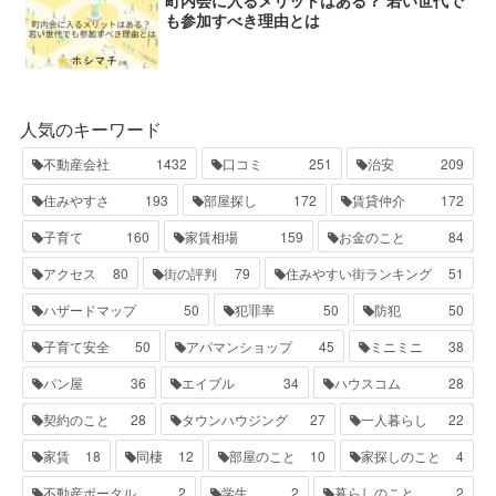
町内会に入るメリットはある？ 若い世代で
も参加すべき理由とは
人気のキーワード
不動産会社
1432
口コミ
251
治安
209
住みやすさ
193
部屋探し
172
賃貸仲介
172
子育て
160
家賃相場
159
お金のこと
84
アクセス
80
街の評判
79
住みやすい街ランキング
51
ハザードマップ
50
犯罪率
50
防犯
50
子育て安全
50
アパマンショップ
45
ミニミニ
38
パン屋
36
エイブル
34
ハウスコム
28
契約のこと
28
タウンハウジング
27
一人暮らし
22
家賃
18
同棲
12
部屋のこと
10
家探しのこと
4
不動産ポータル
2
学生
2
暮らしのこと
2